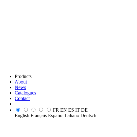
Products
About
News
Catalogues
Contact
FR
EN
ES
IT
DE
English
Français
Español
Italiano
Deutsch