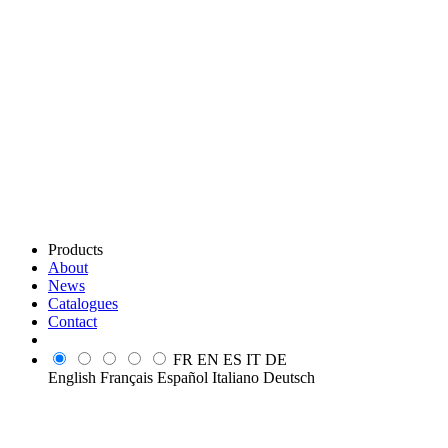
Products
About
News
Catalogues
Contact
FR
EN
ES
IT
DE
English
Français
Español
Italiano
Deutsch