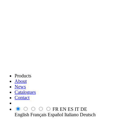
Products
About
News
Catalogues
Contact
FR
EN
ES
IT
DE
English
Français
Español
Italiano
Deutsch